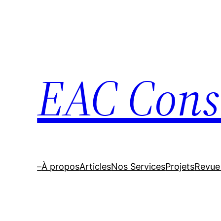
EAC Cons
–
À propos
Articles
Nos Services
Projets
Revue